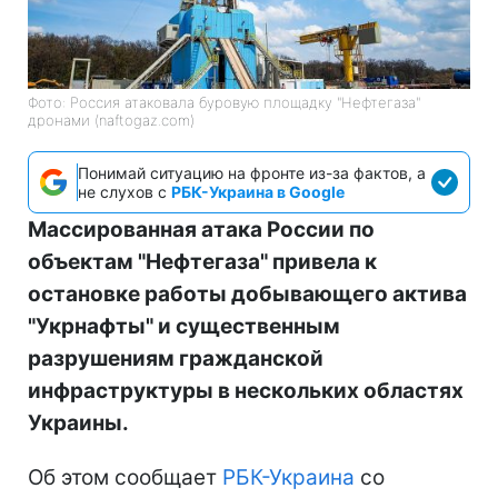
Фото: Россия атаковала буровую площадку "Нефтегаза"
дронами (naftogaz.com)
Понимай ситуацию на фронте из-за фактов, а
не слухов с
РБК-Украина в Google
Массированная атака России по
объектам "Нефтегаза" привела к
остановке работы добывающего актива
"Укрнафты" и существенным
разрушениям гражданской
инфраструктуры в нескольких областях
Украины.
Об этом сообщает
РБК-Украина
со