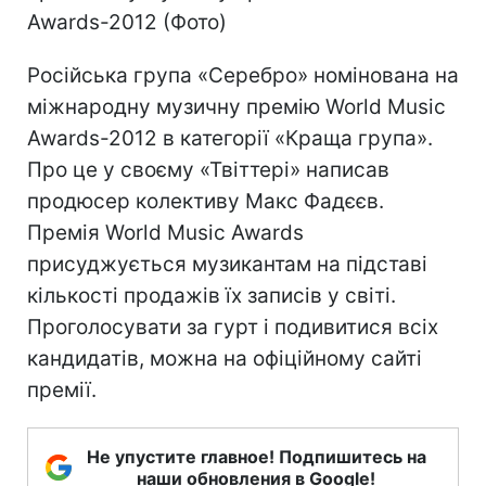
Російська група «Серебро» номінована на
міжнародну музичну премію World Music
Awards-2012 в категорії «Краща група».
Про це у своєму «Твіттері» написав
продюсер колективу Макс Фадєєв.
Премія World Music Awards
присуджується музикантам на підставі
кількості продажів їх записів у світі.
Проголосувати за гурт і подивитися всіх
кандидатів, можна на офіційному сайті
премії.
Не упустите главное! Подпишитесь на
наши обновления в Google!