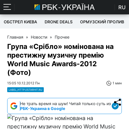
RU
ОБСТРЕЛ КИЕВА
DRONE DEALS
ОРМУЗСКИЙ ПРОЛИВ
Главная
»
Новости
»
Прочее
Група «Срібло» номінована на
престижну музичну премію
World Music Awards-2012
(Фото)
15:05 10.12.2012 Пн
1 мин
LABEL_HTTP://STARHIT.RU
Не трать время на шум! Читай только суть из
РБК-Украина в Google