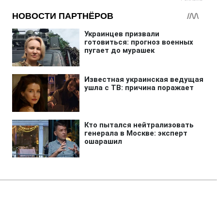
Главная
»
Бизнес
»
Tech
Солнце обречено уничтожить