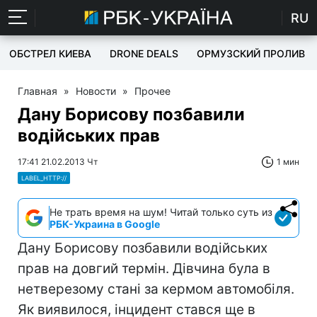
RU
ОБСТРЕЛ КИЕВА
DRONE DEALS
ОРМУЗСКИЙ ПРОЛИВ
Главная
»
Новости
»
Прочее
Дану Борисову позбавили
водійських прав
17:41 21.02.2013 Чт
1 мин
LABEL_HTTP://
Не трать время на шум! Читай только суть из
РБК-Украина в Google
Дану Борисову позбавили водійських
прав на довгий термін. Дівчина була в
нетверезому стані за кермом автомобіля.
Як виявилося, інцидент стався ще в