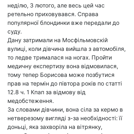
неділю, 3 лютого, але весь цей час
ретельно приховувався. Справа
популярної блондинки вже передали до
суду.
Дану затримали на Мосфільмовскій
вулиці, коли дівчина вийшла з автомобіля,
то ледве трималася на ногах. Пройти
медичну експертизу вона відмовилася,
тому тепер Борисова може позбутися
прав на термін до півтора років по статті
12.8 ч. 1 Кпап за відмову від
медобстеження.
За словами дівчини, вона сіла за кермо в
нетверезому вигляді з-за необхідності: її
доньці, яка захворіла на вітрянку,