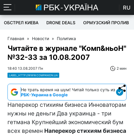
RU
ОБСТРЕЛ КИЕВА
DRONE DEALS
ОРМУЗСКИЙ ПРОЛИВ
Главная
»
Новости
»
Политика
Читайте в журнале "Комп&ньоН"
№32-33 за 10.08.2007
18:40 13.08.2007 Пн
2 мин
LABEL_HTTP://WWW.COMPANION.UA
Не трать время на шум! Читай только суть из
РБК-Украина в Google
Наперекор стихиям бизнеса Инноваторам
нужны не деньги Два украинца - три
гетмана Крупнейший экономический бум
всех времен
Наперекор стихиям бизнеса