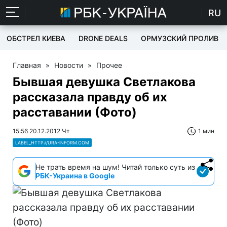
RU
ОБСТРЕЛ КИЕВА
DRONE DEALS
ОРМУЗСКИЙ ПРОЛИВ
Главная
»
Новости
»
Прочее
Бывшая девушка Светлакова
рассказала правду об их
расставании (Фото)
15:56 20.12.2012 Чт
1 мин
LABEL_HTTP://URA-INFORM.COM
Не трать время на шум! Читай только суть из
РБК-Украина в Google