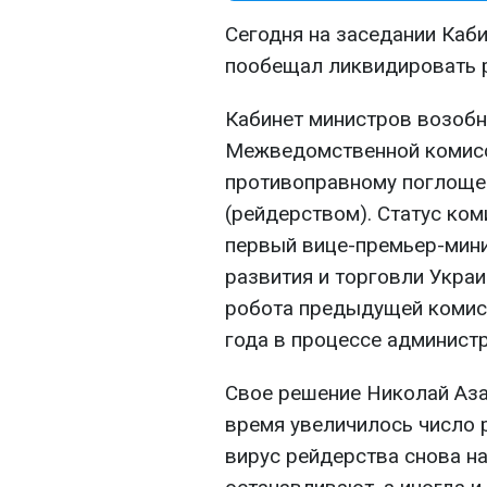
Сегодня на заседании Каб
пообещал ликвидировать р
Кабинет министров возобн
Межведомственной комисс
противоправному поглощен
(рейдерством). Статус ко
первый вице-премьер-мини
развития и торговли Укра
робота предыдущей комисс
года в процессе админист
Свое решение Николай Аза
время увеличилось число 
вирус рейдерства снова на