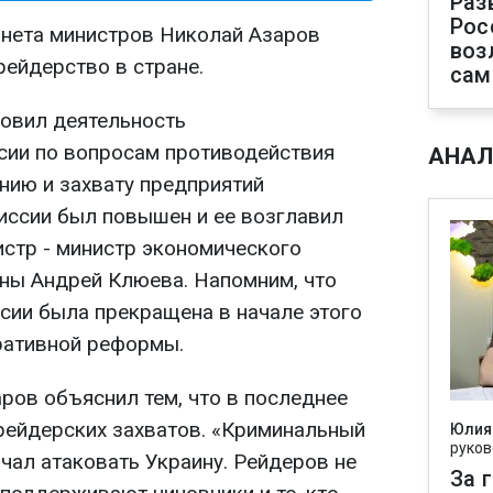
Раз
Рос
инета министров Николай Азаров
воз
ейдерство в стране.
сам
овил деятельность
ии по вопросам противодействия
АНАЛ
ию и захвату предприятий
миссии был повышен и ее возглавил
стр - министр экономического
ины Андрей Клюева. Напомним, что
ии была прекращена в начале этого
ративной реформы.
ров объяснил тем, что в последнее
рейдерских захватов. «Криминальный
Юлия
руков
чал атаковать Украину. Рейдеров не
За 