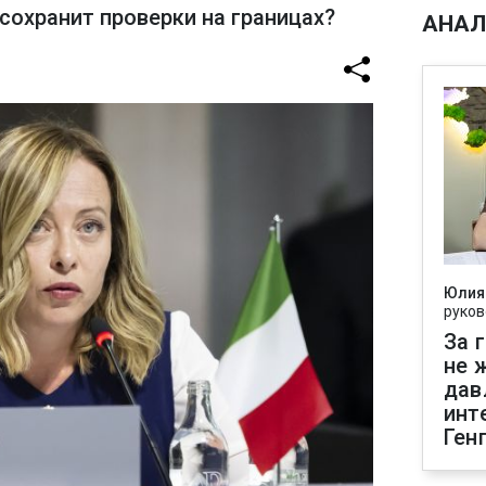
сохранит проверки на границах?
АНАЛ
Юлия
руков
За 
не 
дав
инт
Ген