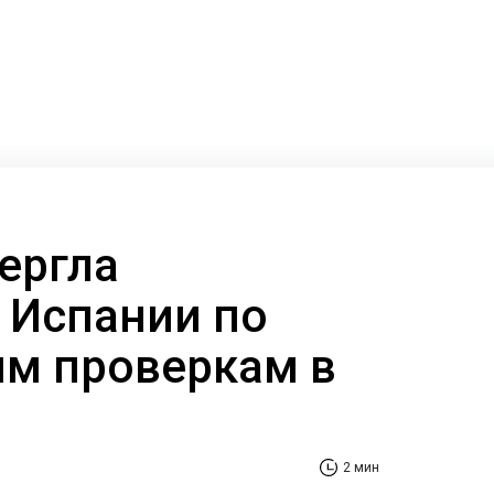
ергла
 Испании по
м проверкам в
2 мин