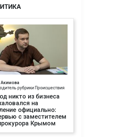
ИТИКА
 Акимова
одитель рубрики Происшествия
год никто из бизнеса
жаловался на
ление официально:
ервью с заместителем
прокурора Крымом