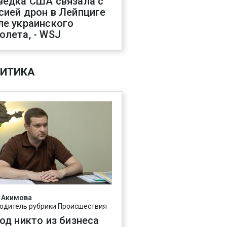
ведка США связала с
сией дрон в Лейпциге
ле украинского
олета, - WSJ
ИТИКА
 Акимова
одитель рубрики Происшествия
год никто из бизнеса