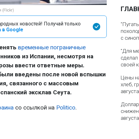
ГЛАВ
Flickr)
родных новостей! Получай только
"Пугать
 в Google
похолод
с сино
менять
временные пограничные
"Для ме
ников из Испании, несмотря на
сделал
своей 
розы ввести ответные меры.
были введены после новой вспышки
Цены на
ия, связанного с массовым
хлеб, г
августа
спанский эксклав Сеута.
Доллар 
раина
со ссылкой на
Politico
.
снижен
августа