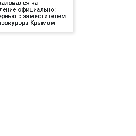
жаловался на
ление официально:
ервью с заместителем
прокурора Крымом