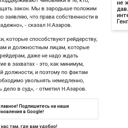
 поддерживают чиновники и те, кто,
не 
ищать закон. Мы в зародыше положим
дав
инт
но заявляю, что права собственности в
Ген
адежно», - сказал Н.Азаров.
ки, которые способствуют рейдерству,
кам и должностным лицам, которые
рейдерам, даже не надо ждать
е в захватах - это, как минимум,
й должности, и поэтому по фактам
обходимо увольнять немедленно,
 дело в суд», - отметил Н.Азаров.
главное! Подпишитесь на наши
новления в Google!
 нас там, где вам удобно!