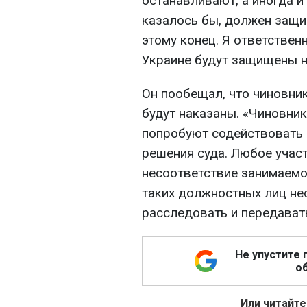
останавливают, а иногда и
казалось бы, должен защ
этому конец. Я ответствен
Украине будут защищены н
Он пообещал, что чиновни
будут наказаны. «Чиновни
попробуют содействовать 
решения суда. Любое участи
несоответствие занимаемо
таких должностных лиц не
расследовать и передавать
Не упустите 
об
Или читайте