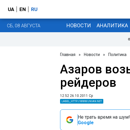
UA
EN
RU
НОВОСТИ
АНАЛИТИКА
СБ, 08 АВГУСТА
О
Главная
»
Новости
»
Политика
Азаров воз
рейдеров
12:52 26.10.2011 Ср
LABEL_HTTP://WWW.UNIAN.NET
Не трать время на шум!
Google