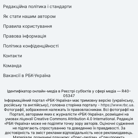
Редакційна політика і стандарти
Як стати нашим автором
Правила користування
Правова інформація
Політика конфіденційності
Контакти
Команда
Вакансії в РБК-Україна
Ідентифікатор онлайн-медіа в Реєстрі суб’єктів у сфері медіа — R40-
05347
Інформаційний портал «РБК-Україна» має тримовну версію (українську,
російську та англійську), головна сторінка порталу -
https://www.rbc.ua
.
Фотографії, зображення належать їх правовласникам. Всі фотографії на
Порталі, авторами яких є журналісти «РБК-Україна», розміщені на
умовах ліцензії Creative Commons Attribution 4.0 International. Редакція
«РБК-Україна» може не поділяти точку зору авторів. Оціночні судження
не підлягають спростуванню та доведенню їх правдивості. За
достовірність та зміст реклами відповідальність несе рекламодавець.
Матеріали, позначені плашкою: «Прес-релізи», «Спецпроект»,