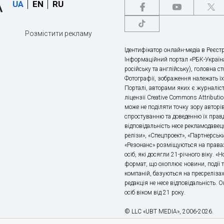
UA
EN
RU
Розмістити рекламу
Ідентифікатор онлайн-медіа в Реєстр
Інформаційний портал «РБК-Україна
російську та англійську), головна с
Фотографії, зображення належать ї
Порталі, авторами яких є журналіс
ліцензії Creative Commons Attributio
може не поділяти точку зору авторі
спростуванню та доведенню їх правд
відповідальність несе рекламодавец
релізи», «Спецпроект», «Партнерськи
«Резонанс» розміщуються на правах
осіб, які досягли 21-річного віку. 
формат, що охоплює новини, події т
компаній, базуються на пресрелізах,
редакція не несе відповідальність.
осіб віком від 21 року.
© LLC «UBT MEDIA», 2006-2026.