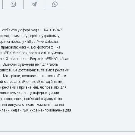
і суб’єктів у сфері медіа — R40-05347
» має тримовну версію (українську,
торінка порталу -
https://www.rbc.ua
.
х правовласникам. Всі фотографії на
ти «РБК-Україна», розміщені на умовах
n 4.0 International. Редакція «РБК-Україна»
в. Оціночні судження не підлягають
ивості. За достовірність та зміст реклами
ь. Матеріали, позначені плашкою: «Прес-
й матеріал», «Promo», «Благодійність»,
 реклами і призначені, як правило, для
«Новини компанії» - це інформаційний
а оголошення, пов'язані з діяльністю
 які випускають самі компанії, і за які
 Онлайн-медіа «РБК-Україна» призначене для