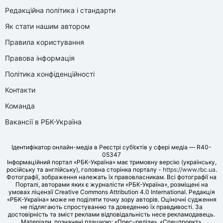
Редакційна політика і стандарти
Як стати нашим автором
Правила користування
Правова інформація
Політика конфіденційності
Контакти
Команда
Вакансії в РБК-Україна
Ідентифікатор онлайн-медіа в Реєстрі суб’єктів у сфері медіа — R40-
05347
Інформаційний портал «РБК-Україна» має тримовну версію (українську,
російську та англійську), головна сторінка порталу -
https://www.rbc.ua
.
Фотографії, зображення належать їх правовласникам. Всі фотографії на
Порталі, авторами яких є журналісти «РБК-Україна», розміщені на
умовах ліцензії Creative Commons Attribution 4.0 International. Редакція
«РБК-Україна» може не поділяти точку зору авторів. Оціночні судження
не підлягають спростуванню та доведенню їх правдивості. За
достовірність та зміст реклами відповідальність несе рекламодавець.
Матеріали, позначені плашкою: «Прес-релізи», «Спецпроект»,