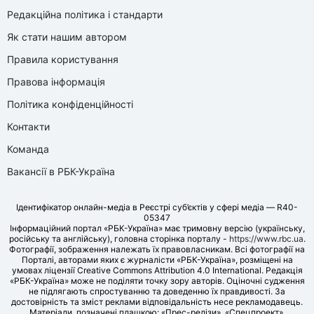
Редакційна політика і стандарти
Як стати нашим автором
Правила користування
Правова інформація
Політика конфіденційності
Контакти
Команда
Вакансії в РБК-Україна
Ідентифікатор онлайн-медіа в Реєстрі суб’єктів у сфері медіа — R40-
05347
Інформаційний портал «РБК-Україна» має тримовну версію (українську,
російську та англійську), головна сторінка порталу -
https://www.rbc.ua
.
Фотографії, зображення належать їх правовласникам. Всі фотографії на
Порталі, авторами яких є журналісти «РБК-Україна», розміщені на
умовах ліцензії Creative Commons Attribution 4.0 International. Редакція
«РБК-Україна» може не поділяти точку зору авторів. Оціночні судження
не підлягають спростуванню та доведенню їх правдивості. За
достовірність та зміст реклами відповідальність несе рекламодавець.
Матеріали, позначені плашкою: «Прес-релізи», «Спецпроект»,