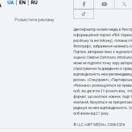
UA
EN
RU
Розмістити рекламу
Ідентифікатор онлайн-медіа в Реєстр
Інформаційний портал «РБК-Україна
російську та англійську), головна с
Фотографії, зображення належать ї
Порталі, авторами яких є журналіс
ліцензії Creative Commons Attributio
може не поділяти точку зору авторі
спростуванню та доведенню їх правд
відповідальність несе рекламодавец
релізи», «Спецпроект», «Партнерськи
«Резонанс» розміщуються на правах
осіб, які досягли 21-річного віку. 
формат, що охоплює новини, події т
компаній, базуються на пресрелізах,
редакція не несе відповідальність.
осіб віком від 21 року.
© LLC «UBT MEDIA», 2006-2026.