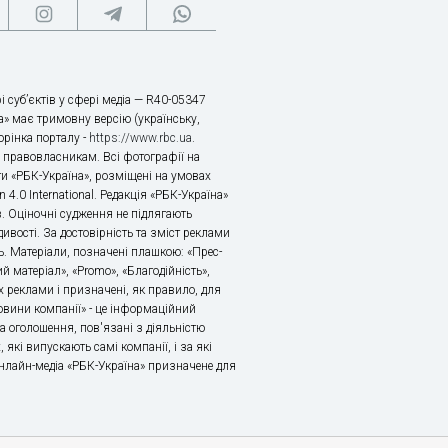
і суб’єктів у сфері медіа — R40-05347
» має тримовну версію (українську,
торінка порталу -
https://www.rbc.ua
.
х правовласникам. Всі фотографії на
ти «РБК-Україна», розміщені на умовах
n 4.0 International. Редакція «РБК-Україна»
в. Оціночні судження не підлягають
ивості. За достовірність та зміст реклами
ь. Матеріали, позначені плашкою: «Прес-
й матеріал», «Promo», «Благодійність»,
 реклами і призначені, як правило, для
«Новини компанії» - це інформаційний
а оголошення, пов'язані з діяльністю
 які випускають самі компанії, і за які
 Онлайн-медіа «РБК-Україна» призначене для