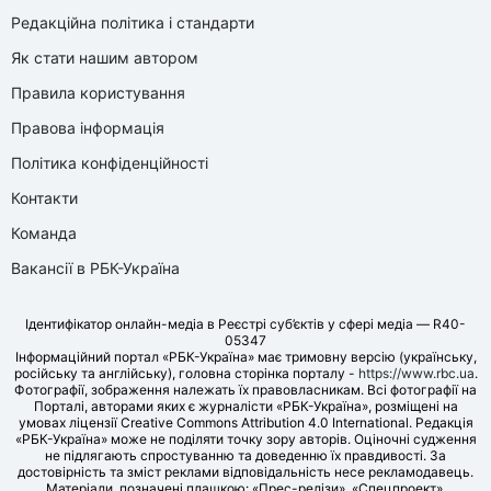
Редакційна політика і стандарти
Як стати нашим автором
Правила користування
Правова інформація
Політика конфіденційності
Контакти
Команда
Вакансії в РБК-Україна
Ідентифікатор онлайн-медіа в Реєстрі суб’єктів у сфері медіа — R40-
05347
Інформаційний портал «РБК-Україна» має тримовну версію (українську,
російську та англійську), головна сторінка порталу -
https://www.rbc.ua
.
Фотографії, зображення належать їх правовласникам. Всі фотографії на
Порталі, авторами яких є журналісти «РБК-Україна», розміщені на
умовах ліцензії Creative Commons Attribution 4.0 International. Редакція
«РБК-Україна» може не поділяти точку зору авторів. Оціночні судження
не підлягають спростуванню та доведенню їх правдивості. За
достовірність та зміст реклами відповідальність несе рекламодавець.
Матеріали, позначені плашкою: «Прес-релізи», «Спецпроект»,