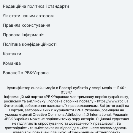
Редакційна політика і стандарти
Як стати нашим автором
Правила користування
Правова інформація
Політика конфіденційності
Контакти
Команда
Вакансії в РБК-Україна
Ідентифікатор онлайн-медіа в Реєстрі суб’єктів у сфері медіа — R40-
05347
Інформаційний портал «РБК-Україна» має тримовну версію (українську,
російську та англійську), головна сторінка порталу -
https://www.rbc.ua
.
Фотографії, зображення належать їх правовласникам. Всі фотографії на
Порталі, авторами яких є журналісти «РБК-Україна», розміщені на
умовах ліцензії Creative Commons Attribution 4.0 International. Редакція
«РБК-Україна» може не поділяти точку зору авторів. Оціночні судження
не підлягають спростуванню та доведенню їх правдивості. За
достовірність та зміст реклами відповідальність несе рекламодавець.
Матеріали, позначені плашкою: «Прес-релізи», «Спецпроект»,