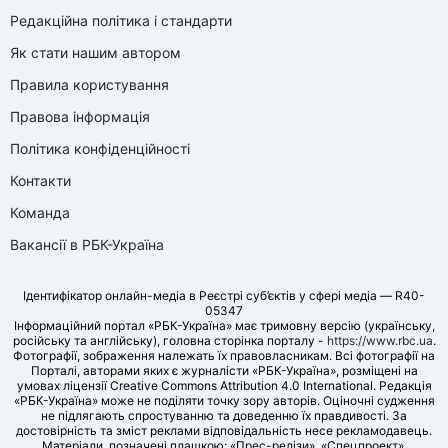
Редакційна політика і стандарти
Як стати нашим автором
Правила користування
Правова інформація
Політика конфіденційності
Контакти
Команда
Вакансії в РБК-Україна
Ідентифікатор онлайн-медіа в Реєстрі суб’єктів у сфері медіа — R40-
05347
Інформаційний портал «РБК-Україна» має тримовну версію (українську,
російську та англійську), головна сторінка порталу -
https://www.rbc.ua
.
Фотографії, зображення належать їх правовласникам. Всі фотографії на
Порталі, авторами яких є журналісти «РБК-Україна», розміщені на
умовах ліцензії Creative Commons Attribution 4.0 International. Редакція
«РБК-Україна» може не поділяти точку зору авторів. Оціночні судження
не підлягають спростуванню та доведенню їх правдивості. За
достовірність та зміст реклами відповідальність несе рекламодавець.
Матеріали, позначені плашкою: «Прес-релізи», «Спецпроект»,