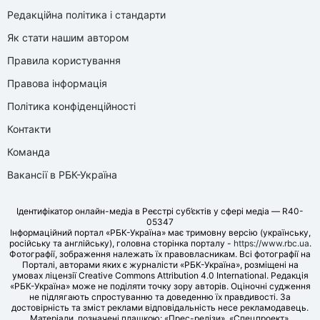
Редакційна політика і стандарти
Як стати нашим автором
Правила користування
Правова інформація
Політика конфіденційності
Контакти
Команда
Вакансії в РБК-Україна
Ідентифікатор онлайн-медіа в Реєстрі суб’єктів у сфері медіа — R40-
05347
Інформаційний портал «РБК-Україна» має тримовну версію (українську,
російську та англійську), головна сторінка порталу -
https://www.rbc.ua
.
Фотографії, зображення належать їх правовласникам. Всі фотографії на
Порталі, авторами яких є журналісти «РБК-Україна», розміщені на
умовах ліцензії Creative Commons Attribution 4.0 International. Редакція
«РБК-Україна» може не поділяти точку зору авторів. Оціночні судження
не підлягають спростуванню та доведенню їх правдивості. За
достовірність та зміст реклами відповідальність несе рекламодавець.
Матеріали, позначені плашкою: «Прес-релізи», «Спецпроект»,