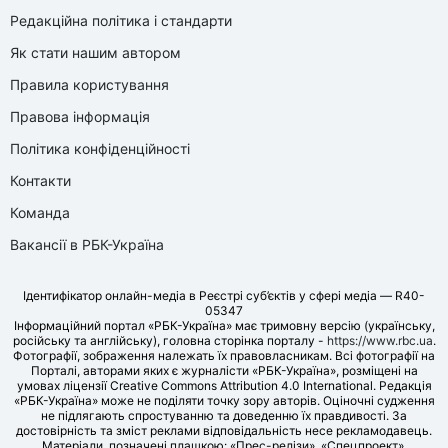
Редакційна політика і стандарти
Як стати нашим автором
Правила користування
Правова інформація
Політика конфіденційності
Контакти
Команда
Вакансії в РБК-Україна
Ідентифікатор онлайн-медіа в Реєстрі суб’єктів у сфері медіа — R40-
05347
Інформаційний портал «РБК-Україна» має тримовну версію (українську,
російську та англійську), головна сторінка порталу -
https://www.rbc.ua
.
Фотографії, зображення належать їх правовласникам. Всі фотографії на
Порталі, авторами яких є журналісти «РБК-Україна», розміщені на
умовах ліцензії Creative Commons Attribution 4.0 International. Редакція
«РБК-Україна» може не поділяти точку зору авторів. Оціночні судження
не підлягають спростуванню та доведенню їх правдивості. За
достовірність та зміст реклами відповідальність несе рекламодавець.
Матеріали, позначені плашкою: «Прес-релізи», «Спецпроект»,