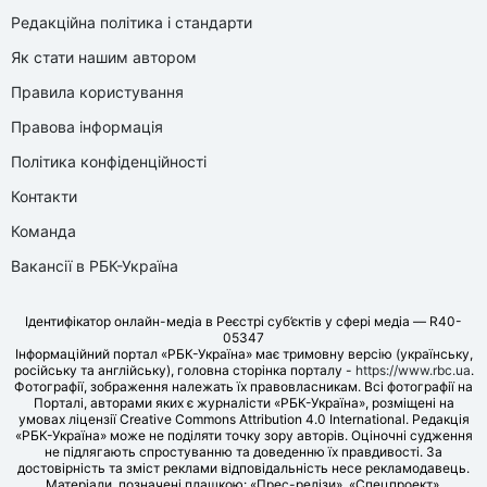
Редакційна політика і стандарти
Як стати нашим автором
Правила користування
Правова інформація
Політика конфіденційності
Контакти
Команда
Вакансії в РБК-Україна
Ідентифікатор онлайн-медіа в Реєстрі суб’єктів у сфері медіа — R40-
05347
Інформаційний портал «РБК-Україна» має тримовну версію (українську,
російську та англійську), головна сторінка порталу -
https://www.rbc.ua
.
Фотографії, зображення належать їх правовласникам. Всі фотографії на
Порталі, авторами яких є журналісти «РБК-Україна», розміщені на
умовах ліцензії Creative Commons Attribution 4.0 International. Редакція
«РБК-Україна» може не поділяти точку зору авторів. Оціночні судження
не підлягають спростуванню та доведенню їх правдивості. За
достовірність та зміст реклами відповідальність несе рекламодавець.
Матеріали, позначені плашкою: «Прес-релізи», «Спецпроект»,