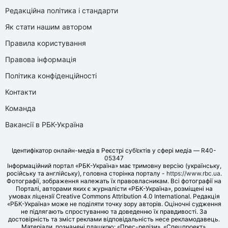
Редакційна політика і стандарти
Як стати нашим автором
Правила користування
Правова інформація
Політика конфіденційності
Контакти
Команда
Вакансії в РБК-Україна
Ідентифікатор онлайн-медіа в Реєстрі суб’єктів у сфері медіа — R40-
05347
Інформаційний портал «РБК-Україна» має тримовну версію (українську,
російську та англійську), головна сторінка порталу -
https://www.rbc.ua
.
Фотографії, зображення належать їх правовласникам. Всі фотографії на
Порталі, авторами яких є журналісти «РБК-Україна», розміщені на
умовах ліцензії Creative Commons Attribution 4.0 International. Редакція
«РБК-Україна» може не поділяти точку зору авторів. Оціночні судження
не підлягають спростуванню та доведенню їх правдивості. За
достовірність та зміст реклами відповідальність несе рекламодавець.
Матеріали, позначені плашкою: «Прес-релізи», «Спецпроект»,