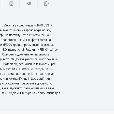
і суб’єктів у сфері медіа — R40-05347
» має тримовну версію (українську,
торінка порталу -
https://www.rbc.ua
.
х правовласникам. Всі фотографії на
ти «РБК-Україна», розміщені на умовах
n 4.0 International. Редакція «РБК-Україна»
в. Оціночні судження не підлягають
ивості. За достовірність та зміст реклами
ь. Матеріали, позначені плашкою: «Прес-
й матеріал», «Promo», «Благодійність»,
 реклами і призначені, як правило, для
«Новини компанії» - це інформаційний
а оголошення, пов'язані з діяльністю
 які випускають самі компанії, і за які
 Онлайн-медіа «РБК-Україна» призначене для