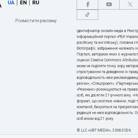
UA
EN
RU
Розмістити рекламу
Ідентифікатор онлайн-медіа в Реєстр
Інформаційний портал «РБК-Україна
російську та англійську), головна с
Фотографії, зображення належать ї
Порталі, авторами яких є журналіс
ліцензії Creative Commons Attributio
може не поділяти точку зору авторі
спростуванню та доведенню їх правд
відповідальність несе рекламодавец
релізи», «Спецпроект», «Партнерськи
«Резонанс» розміщуються на правах
осіб, які досягли 21-річного віку. 
формат, що охоплює новини, події т
компаній, базуються на пресрелізах,
редакція не несе відповідальність.
осіб віком від 21 року.
© LLC «UBT MEDIA», 2006-2026.