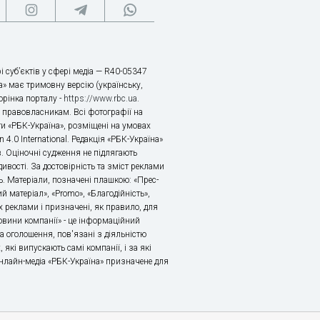
і суб’єктів у сфері медіа — R40-05347
» має тримовну версію (українську,
торінка порталу -
https://www.rbc.ua
.
х правовласникам. Всі фотографії на
ти «РБК-Україна», розміщені на умовах
n 4.0 International. Редакція «РБК-Україна»
в. Оціночні судження не підлягають
ивості. За достовірність та зміст реклами
ь. Матеріали, позначені плашкою: «Прес-
й матеріал», «Promo», «Благодійність»,
 реклами і призначені, як правило, для
«Новини компанії» - це інформаційний
а оголошення, пов'язані з діяльністю
 які випускають самі компанії, і за які
 Онлайн-медіа «РБК-Україна» призначене для