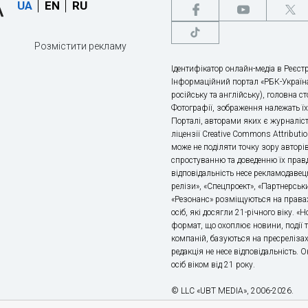
UA
EN
RU
Розмістити рекламу
Ідентифікатор онлайн-медіа в Реєстр
Інформаційний портал «РБК-Україна
російську та англійську), головна с
Фотографії, зображення належать ї
Порталі, авторами яких є журналіс
ліцензії Creative Commons Attributio
може не поділяти точку зору авторі
спростуванню та доведенню їх правд
відповідальність несе рекламодавец
релізи», «Спецпроект», «Партнерськи
«Резонанс» розміщуються на правах
осіб, які досягли 21-річного віку. 
формат, що охоплює новини, події т
компаній, базуються на пресрелізах,
редакція не несе відповідальність.
осіб віком від 21 року.
© LLC «UBT MEDIA», 2006-2026.