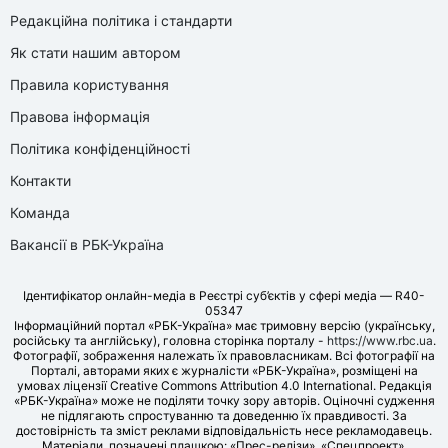
Редакційна політика і стандарти
Як стати нашим автором
Правила користування
Правова інформація
Політика конфіденційності
Контакти
Команда
Вакансії в РБК-Україна
Ідентифікатор онлайн-медіа в Реєстрі суб’єктів у сфері медіа — R40-
05347
Інформаційний портал «РБК-Україна» має тримовну версію (українську,
російську та англійську), головна сторінка порталу -
https://www.rbc.ua
.
Фотографії, зображення належать їх правовласникам. Всі фотографії на
Порталі, авторами яких є журналісти «РБК-Україна», розміщені на
умовах ліцензії Creative Commons Attribution 4.0 International. Редакція
«РБК-Україна» може не поділяти точку зору авторів. Оціночні судження
не підлягають спростуванню та доведенню їх правдивості. За
достовірність та зміст реклами відповідальність несе рекламодавець.
Матеріали, позначені плашкою: «Прес-релізи», «Спецпроект»,