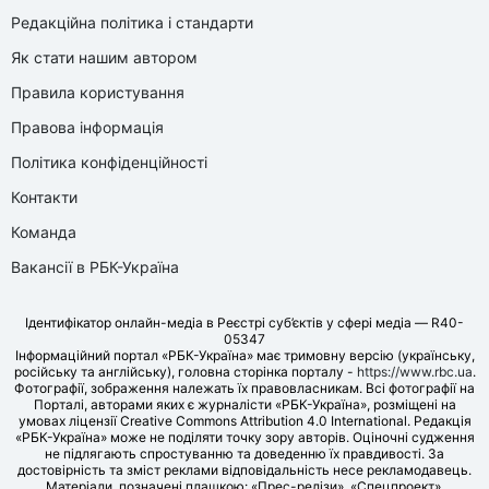
Редакційна політика і стандарти
Як стати нашим автором
Правила користування
Правова інформація
Політика конфіденційності
Контакти
Команда
Вакансії в РБК-Україна
Ідентифікатор онлайн-медіа в Реєстрі суб’єктів у сфері медіа — R40-
05347
Інформаційний портал «РБК-Україна» має тримовну версію (українську,
російську та англійську), головна сторінка порталу -
https://www.rbc.ua
.
Фотографії, зображення належать їх правовласникам. Всі фотографії на
Порталі, авторами яких є журналісти «РБК-Україна», розміщені на
умовах ліцензії Creative Commons Attribution 4.0 International. Редакція
«РБК-Україна» може не поділяти точку зору авторів. Оціночні судження
не підлягають спростуванню та доведенню їх правдивості. За
достовірність та зміст реклами відповідальність несе рекламодавець.
Матеріали, позначені плашкою: «Прес-релізи», «Спецпроект»,