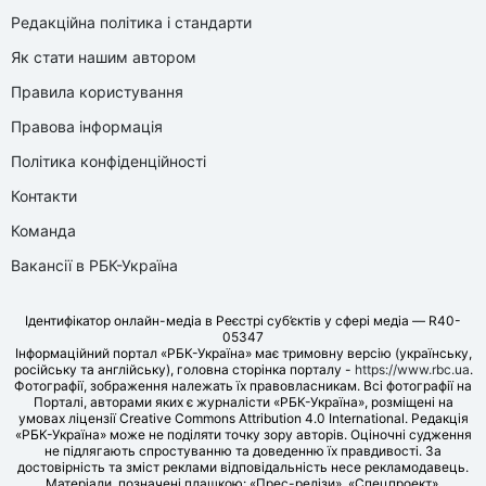
Редакційна політика і стандарти
Як стати нашим автором
Правила користування
Правова інформація
Політика конфіденційності
Контакти
Команда
Вакансії в РБК-Україна
Ідентифікатор онлайн-медіа в Реєстрі суб’єктів у сфері медіа — R40-
05347
Інформаційний портал «РБК-Україна» має тримовну версію (українську,
російську та англійську), головна сторінка порталу -
https://www.rbc.ua
.
Фотографії, зображення належать їх правовласникам. Всі фотографії на
Порталі, авторами яких є журналісти «РБК-Україна», розміщені на
умовах ліцензії Creative Commons Attribution 4.0 International. Редакція
«РБК-Україна» може не поділяти точку зору авторів. Оціночні судження
не підлягають спростуванню та доведенню їх правдивості. За
достовірність та зміст реклами відповідальність несе рекламодавець.
Матеріали, позначені плашкою: «Прес-релізи», «Спецпроект»,