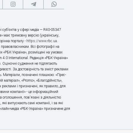
і суб’єктів у сфері медіа — R40-05347
» має тримовну версію (українську,
торінка порталу -
https://www.rbc.ua
.
х правовласникам. Всі фотографії на
ти «РБК-Україна», розміщені на умовах
n 4.0 International. Редакція «РБК-Україна»
в. Оціночні судження не підлягають
ивості. За достовірність та зміст реклами
ь. Матеріали, позначені плашкою: «Прес-
й матеріал», «Promo», «Благодійність»,
 реклами і призначені, як правило, для
«Новини компанії» - це інформаційний
а оголошення, пов'язані з діяльністю
 які випускають самі компанії, і за які
 Онлайн-медіа «РБК-Україна» призначене для