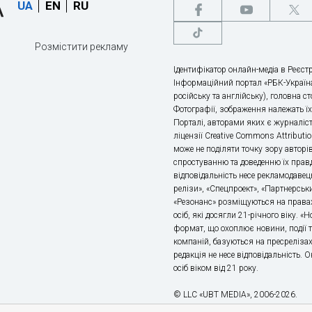
UA
EN
RU
Розмістити рекламу
Ідентифікатор онлайн-медіа в Реєстр
Інформаційний портал «РБК-Україна
російську та англійську), головна с
Фотографії, зображення належать ї
Порталі, авторами яких є журналіс
ліцензії Creative Commons Attributio
може не поділяти точку зору авторі
спростуванню та доведенню їх правд
відповідальність несе рекламодавец
релізи», «Спецпроект», «Партнерськи
«Резонанс» розміщуються на правах
осіб, які досягли 21-річного віку. 
формат, що охоплює новини, події т
компаній, базуються на пресрелізах,
редакція не несе відповідальність.
осіб віком від 21 року.
© LLC «UBT MEDIA», 2006-2026.