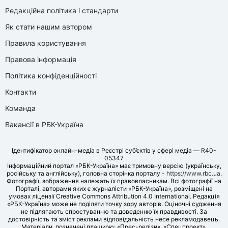
Редакційна політика і стандарти
Як стати нашим автором
Правила користування
Правова інформація
Політика конфіденційності
Контакти
Команда
Вакансії в РБК-Україна
Ідентифікатор онлайн-медіа в Реєстрі суб’єктів у сфері медіа — R40-
05347
Інформаційний портал «РБК-Україна» має тримовну версію (українську,
російську та англійську), головна сторінка порталу -
https://www.rbc.ua
.
Фотографії, зображення належать їх правовласникам. Всі фотографії на
Порталі, авторами яких є журналісти «РБК-Україна», розміщені на
умовах ліцензії Creative Commons Attribution 4.0 International. Редакція
«РБК-Україна» може не поділяти точку зору авторів. Оціночні судження
не підлягають спростуванню та доведенню їх правдивості. За
достовірність та зміст реклами відповідальність несе рекламодавець.
Матеріали, позначені плашкою: «Прес-релізи», «Спецпроект»,