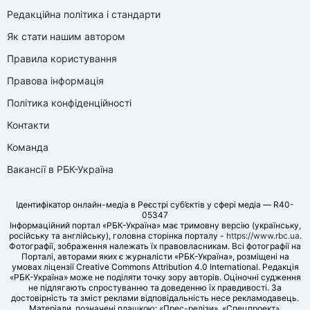
Редакційна політика і стандарти
Як стати нашим автором
Правила користування
Правова інформація
Політика конфіденційності
Контакти
Команда
Вакансії в РБК-Україна
Ідентифікатор онлайн-медіа в Реєстрі суб’єктів у сфері медіа — R40-
05347
Інформаційний портал «РБК-Україна» має тримовну версію (українську,
російську та англійську), головна сторінка порталу -
https://www.rbc.ua
.
Фотографії, зображення належать їх правовласникам. Всі фотографії на
Порталі, авторами яких є журналісти «РБК-Україна», розміщені на
умовах ліцензії Creative Commons Attribution 4.0 International. Редакція
«РБК-Україна» може не поділяти точку зору авторів. Оціночні судження
не підлягають спростуванню та доведенню їх правдивості. За
достовірність та зміст реклами відповідальність несе рекламодавець.
Матеріали, позначені плашкою: «Прес-релізи», «Спецпроект»,