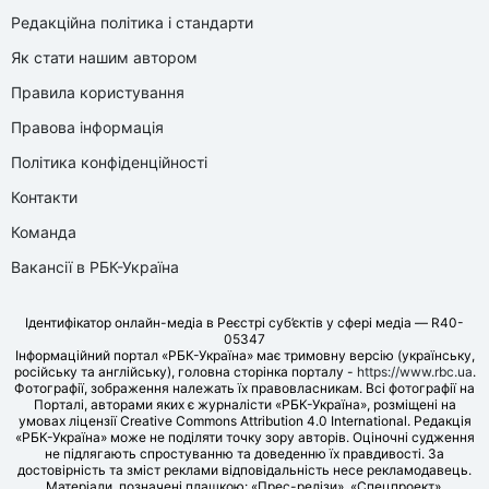
Редакційна політика і стандарти
Як стати нашим автором
Правила користування
Правова інформація
Політика конфіденційності
Контакти
Команда
Вакансії в РБК-Україна
Ідентифікатор онлайн-медіа в Реєстрі суб’єктів у сфері медіа — R40-
05347
Інформаційний портал «РБК-Україна» має тримовну версію (українську,
російську та англійську), головна сторінка порталу -
https://www.rbc.ua
.
Фотографії, зображення належать їх правовласникам. Всі фотографії на
Порталі, авторами яких є журналісти «РБК-Україна», розміщені на
умовах ліцензії Creative Commons Attribution 4.0 International. Редакція
«РБК-Україна» може не поділяти точку зору авторів. Оціночні судження
не підлягають спростуванню та доведенню їх правдивості. За
достовірність та зміст реклами відповідальність несе рекламодавець.
Матеріали, позначені плашкою: «Прес-релізи», «Спецпроект»,