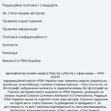
Редакційна політика і стандарти
Як стати нашим автором
Правила користування
Правова інформація
Політика конфіденційності
Контакти
Команда
Вакансії в РБК-Україна
Ідентифікатор онлайн-медіа в Реєстрі суб’єктів у сфері медіа — R40-
05347
Інформаційний портал «РБК-Україна» має тримовну версію (українську,
російську та англійську), головна сторінка порталу -
https://www.rbc.ua
.
Фотографії, зображення належать їх правовласникам. Всі фотографії на
Порталі, авторами яких є журналісти «РБК-Україна», розміщені на
умовах ліцензії Creative Commons Attribution 4.0 International. Редакція
«РБК-Україна» може не поділяти точку зору авторів. Оціночні судження
не підлягають спростуванню та доведенню їх правдивості. За
достовірність та зміст реклами відповідальність несе рекламодавець.
Матеріали, позначені плашкою: «Прес-релізи», «Спецпроект»,