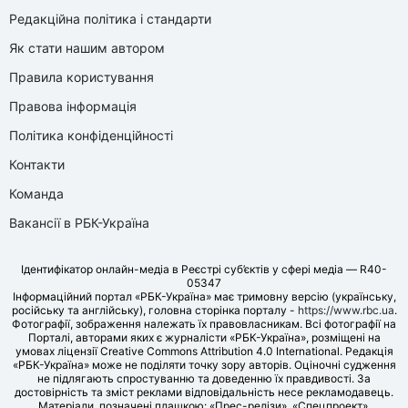
Редакційна політика і стандарти
Як стати нашим автором
Правила користування
Правова інформація
Політика конфіденційності
Контакти
Команда
Вакансії в РБК-Україна
Ідентифікатор онлайн-медіа в Реєстрі суб’єктів у сфері медіа — R40-
05347
Інформаційний портал «РБК-Україна» має тримовну версію (українську,
російську та англійську), головна сторінка порталу -
https://www.rbc.ua
.
Фотографії, зображення належать їх правовласникам. Всі фотографії на
Порталі, авторами яких є журналісти «РБК-Україна», розміщені на
умовах ліцензії Creative Commons Attribution 4.0 International. Редакція
«РБК-Україна» може не поділяти точку зору авторів. Оціночні судження
не підлягають спростуванню та доведенню їх правдивості. За
достовірність та зміст реклами відповідальність несе рекламодавець.
Матеріали, позначені плашкою: «Прес-релізи», «Спецпроект»,