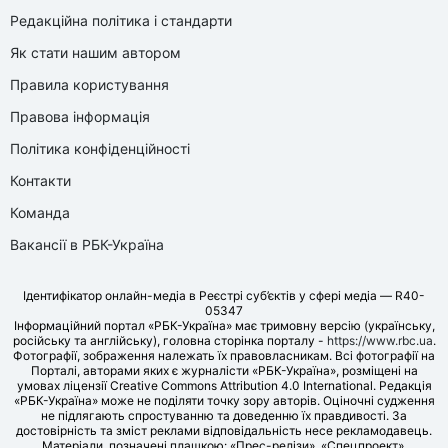
Редакційна політика і стандарти
Як стати нашим автором
Правила користування
Правова інформація
Політика конфіденційності
Контакти
Команда
Вакансії в РБК-Україна
Ідентифікатор онлайн-медіа в Реєстрі суб’єктів у сфері медіа — R40-
05347
Інформаційний портал «РБК-Україна» має тримовну версію (українську,
російську та англійську), головна сторінка порталу -
https://www.rbc.ua
.
Фотографії, зображення належать їх правовласникам. Всі фотографії на
Порталі, авторами яких є журналісти «РБК-Україна», розміщені на
умовах ліцензії Creative Commons Attribution 4.0 International. Редакція
«РБК-Україна» може не поділяти точку зору авторів. Оціночні судження
не підлягають спростуванню та доведенню їх правдивості. За
достовірність та зміст реклами відповідальність несе рекламодавець.
Матеріали, позначені плашкою: «Прес-релізи», «Спецпроект»,