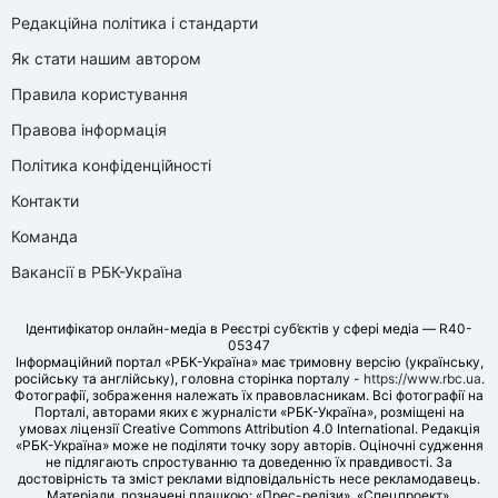
Редакційна політика і стандарти
Як стати нашим автором
Правила користування
Правова інформація
Політика конфіденційності
Контакти
Команда
Вакансії в РБК-Україна
Ідентифікатор онлайн-медіа в Реєстрі суб’єктів у сфері медіа — R40-
05347
Інформаційний портал «РБК-Україна» має тримовну версію (українську,
російську та англійську), головна сторінка порталу -
https://www.rbc.ua
.
Фотографії, зображення належать їх правовласникам. Всі фотографії на
Порталі, авторами яких є журналісти «РБК-Україна», розміщені на
умовах ліцензії Creative Commons Attribution 4.0 International. Редакція
«РБК-Україна» може не поділяти точку зору авторів. Оціночні судження
не підлягають спростуванню та доведенню їх правдивості. За
достовірність та зміст реклами відповідальність несе рекламодавець.
Матеріали, позначені плашкою: «Прес-релізи», «Спецпроект»,