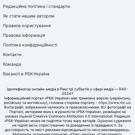
Редакційна політика і стандарти
Як стати нашим автором
Правила користування
Правова інформація
Політика конфіденційності
Контакти
Команда
Вакансії в РБК-Україна
Ідентифікатор онлайн-медіа в Реєстрі суб’єктів у сфері медіа — R40-
05347
Інформаційний портал «РБК-Україна» має тримовну версію (українську,
російську та англійську), головна сторінка порталу -
https://www.rbc.ua
.
Фотографії, зображення належать їх правовласникам. Всі фотографії на
Порталі, авторами яких є журналісти «РБК-Україна», розміщені на
умовах ліцензії Creative Commons Attribution 4.0 International. Редакція
«РБК-Україна» може не поділяти точку зору авторів. Оціночні судження
не підлягають спростуванню та доведенню їх правдивості. За
достовірність та зміст реклами відповідальність несе рекламодавець.
Матеріали, позначені плашкою: «Прес-релізи», «Спецпроект»,