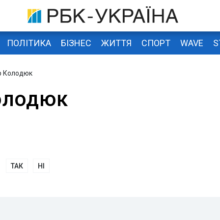
ПОЛІТИКА
БІЗНЕС
ЖИТТЯ
СПОРТ
WAVE
S
р Колодюк
олодюк
ТАК
НІ