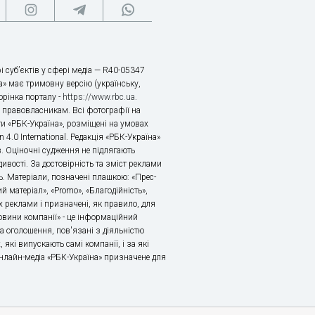
і суб’єктів у сфері медіа — R40-05347
» має тримовну версію (українську,
торінка порталу -
https://www.rbc.ua
.
х правовласникам. Всі фотографії на
ти «РБК-Україна», розміщені на умовах
n 4.0 International. Редакція «РБК-Україна»
в. Оціночні судження не підлягають
ивості. За достовірність та зміст реклами
ь. Матеріали, позначені плашкою: «Прес-
й матеріал», «Promo», «Благодійність»,
 реклами і призначені, як правило, для
«Новини компанії» - це інформаційний
а оголошення, пов'язані з діяльністю
 які випускають самі компанії, і за які
 Онлайн-медіа «РБК-Україна» призначене для