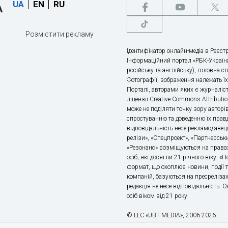
UA
EN
RU
Розмістити рекламу
Ідентифікатор онлайн-медіа в Реєстр
Інформаційний портал «РБК-Україна
російську та англійську), головна с
Фотографії, зображення належать ї
Порталі, авторами яких є журналіс
ліцензії Creative Commons Attributio
може не поділяти точку зору авторі
спростуванню та доведенню їх правд
відповідальність несе рекламодавец
релізи», «Спецпроект», «Партнерськи
«Резонанс» розміщуються на правах
осіб, які досягли 21-річного віку. 
формат, що охоплює новини, події т
компаній, базуються на пресрелізах,
редакція не несе відповідальність.
осіб віком від 21 року.
© LLC «UBT MEDIA», 2006-2026.