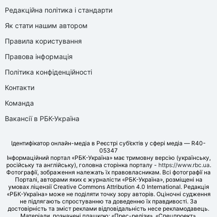
Редакційна політика і стандарти
Як стати нашим автором
Правила користування
Правова інформація
Політика конфіденційності
Контакти
Команда
Вакансії в РБК-Україна
Ідентифікатор онлайн-медіа в Реєстрі суб’єктів у сфері медіа — R40-
05347
Інформаційний портал «РБК-Україна» має тримовну версію (українську,
російську та англійську), головна сторінка порталу -
https://www.rbc.ua
.
Фотографії, зображення належать їх правовласникам. Всі фотографії на
Порталі, авторами яких є журналісти «РБК-Україна», розміщені на
умовах ліцензії Creative Commons Attribution 4.0 International. Редакція
«РБК-Україна» може не поділяти точку зору авторів. Оціночні судження
не підлягають спростуванню та доведенню їх правдивості. За
достовірність та зміст реклами відповідальність несе рекламодавець.
Матеріали, позначені плашкою: «Прес-релізи», «Спецпроект»,