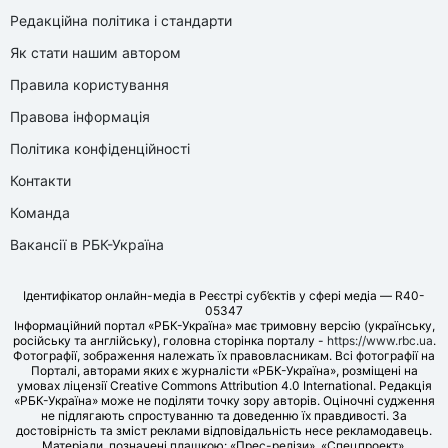
Редакційна політика і стандарти
Як стати нашим автором
Правила користування
Правова інформація
Політика конфіденційності
Контакти
Команда
Вакансії в РБК-Україна
Ідентифікатор онлайн-медіа в Реєстрі суб’єктів у сфері медіа — R40-
05347
Інформаційний портал «РБК-Україна» має тримовну версію (українську,
російську та англійську), головна сторінка порталу -
https://www.rbc.ua
.
Фотографії, зображення належать їх правовласникам. Всі фотографії на
Порталі, авторами яких є журналісти «РБК-Україна», розміщені на
умовах ліцензії Creative Commons Attribution 4.0 International. Редакція
«РБК-Україна» може не поділяти точку зору авторів. Оціночні судження
не підлягають спростуванню та доведенню їх правдивості. За
достовірність та зміст реклами відповідальність несе рекламодавець.
Матеріали, позначені плашкою: «Прес-релізи», «Спецпроект»,