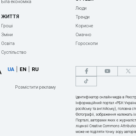
Біла економіка
Люди
ЖИТТЯ
Тренди
Гроші
Корисне
Зміни
Смачно
Освіта
Гороскопи
Суспільство
UA
EN
RU
Розмістити рекламу
Ідентифікатор онлайн-медіа в Реєстр
Інформаційний портал «РБК-Україна
російську та англійську), головна с
Фотографії, зображення належать ї
Порталі, авторами яких є журналіс
ліцензії Creative Commons Attributio
може не поділяти точку зору авторі