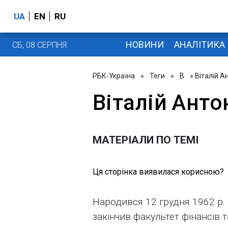
UA
EN
RU
НОВИНИ
АНАЛІТИКА
СБ, 08 СЕРПНЯ
РБК-Україна
»
Теги
»
В
» Віталій А
Віталій Анто
МАТЕРІАЛИ ПО ТЕМІ
Ця сторінка виявилася корисною?
Народився 12 грудня 1962 р. в
закінчив факультет фінансів 