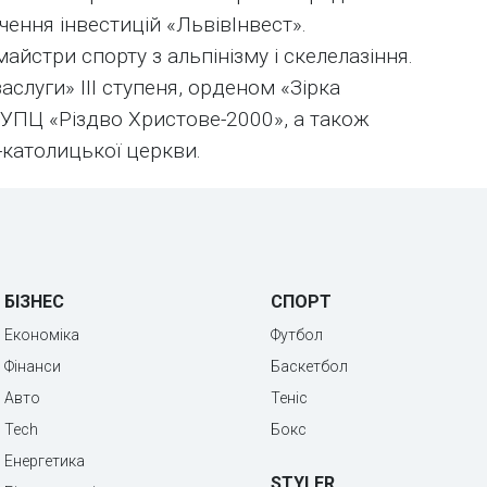
чення інвестицій «ЛьвівІнвест».
майстри спорту з альпінізму і скелелазіння.
луги» III ступеня, орденом «Зірка
 УПЦ «Різдво Христове-2000», а також
-католицької церкви.
БІЗНЕС
СПОРТ
Економіка
Футбол
Фінанси
Баскетбол
Авто
Теніс
Tech
Бокс
Енергетика
STYLER