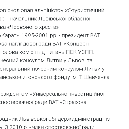
нов очолював альпіністської-туристичний
рр. - начальник Львівської обласної
ва «Червоного хреста».
«Карат». 1995-2001 рр. - президент ВАТ
олова наглядової ради ВАТ «Концерн
 голова комісії під питань ПЕК УСПП.
почесний консулом Литви у Львові та
 - генеральний почесним консулом Литви у
країнсько-литовського фонду ім. Т.Шевченка
президентом «Універсальної інвестиційної
ю спостережної ради ВАТ «Страхова
радник Львівської облдержадміністрації із
 З 2010 р. - член спостережної ради