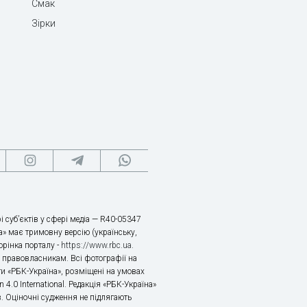
Смак
Зірки
і суб’єктів у сфері медіа — R40-05347
» має тримовну версію (українську,
торінка порталу -
https://www.rbc.ua
.
х правовласникам. Всі фотографії на
ти «РБК-Україна», розміщені на умовах
n 4.0 International. Редакція «РБК-Україна»
в. Оціночні судження не підлягають