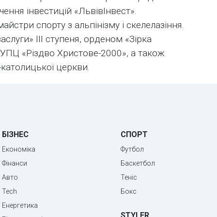
чення інвестицій «ЛьвівІнвест».
майстри спорту з альпінізму і скелелазіння.
луги» III ступеня, орденом «Зірка
 УПЦ «Різдво Христове-2000», а також
-католицької церкви.
БІЗНЕС
СПОРТ
Економіка
Футбол
Фінанси
Баскетбол
Авто
Теніс
Tech
Бокс
Енергетика
STYLER