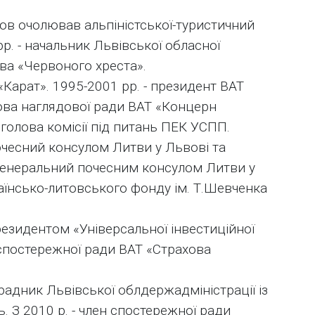
нов очолював альпіністської-туристичний
рр. - начальник Львівської обласної
ва «Червоного хреста».
«Карат». 1995-2001 рр. - президент ВАТ
олова наглядової ради ВАТ «Концерн
 голова комісії під питань ПЕК УСПП.
почесний консулом Литви у Львові та
 - генеральний почесним консулом Литви у
країнсько-литовського фонду ім. Т.Шевченка
президентом «Універсальної інвестиційної
ю спостережної ради ВАТ «Страхова
радник Львівської облдержадміністрації із
 З 2010 р. - член спостережної ради