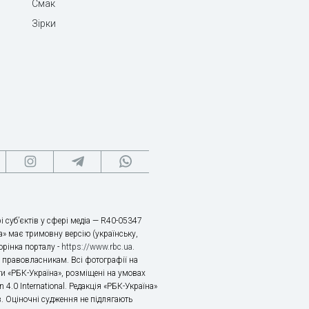
Смак
Зірки
і суб’єктів у сфері медіа — R40-05347
» має тримовну версію (українську,
торінка порталу -
https://www.rbc.ua
.
х правовласникам. Всі фотографії на
ти «РБК-Україна», розміщені на умовах
n 4.0 International. Редакція «РБК-Україна»
в. Оціночні судження не підлягають