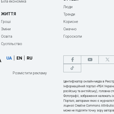
Біла економіка
Люди
ЖИТТЯ
Тренди
Гроші
Корисне
Зміни
Смачно
Освіта
Гороскопи
Суспільство
UA
EN
RU
Розмістити рекламу
Ідентифікатор онлайн-медіа в Реєстр
Інформаційний портал «РБК-Україна
російську та англійську), головна с
Фотографії, зображення належать ї
Порталі, авторами яких є журналіс
ліцензії Creative Commons Attributio
може не поділяти точку зору авторі