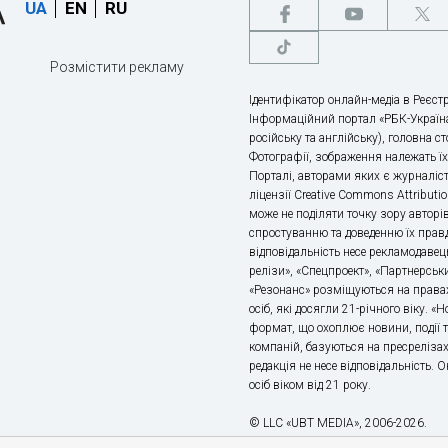
UA
EN
RU
Розмістити рекламу
Ідентифікатор онлайн-медіа в Реєстр
Інформаційний портал «РБК-Україна
російську та англійську), головна с
Фотографії, зображення належать ї
Порталі, авторами яких є журналіс
ліцензії Creative Commons Attributio
може не поділяти точку зору авторі
спростуванню та доведенню їх правд
відповідальність несе рекламодавец
релізи», «Спецпроект», «Партнерськи
«Резонанс» розміщуються на правах
осіб, які досягли 21-річного віку. 
формат, що охоплює новини, події т
компаній, базуються на пресрелізах,
редакція не несе відповідальність.
осіб віком від 21 року.
© LLC «UBT MEDIA», 2006-2026.