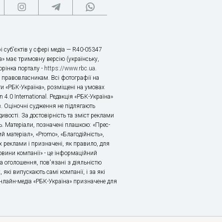
і суб’єктів у сфері медіа — R40-05347
» має тримовну версію (українську,
торінка порталу -
https://www.rbc.ua
.
х правовласникам. Всі фотографії на
ти «РБК-Україна», розміщені на умовах
n 4.0 International. Редакція «РБК-Україна»
в. Оціночні судження не підлягають
ивості. За достовірність та зміст реклами
ь. Матеріали, позначені плашкою: «Прес-
й матеріал», «Promo», «Благодійність»,
 реклами і призначені, як правило, для
«Новини компанії» - це інформаційний
а оголошення, пов'язані з діяльністю
 які випускають самі компанії, і за які
 Онлайн-медіа «РБК-Україна» призначене для