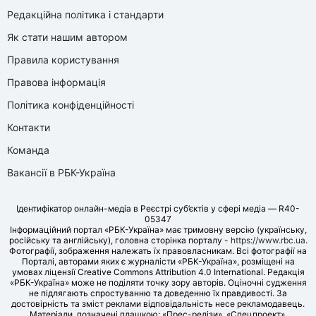
Редакційна політика і стандарти
Як стати нашим автором
Правила користування
Правова інформація
Політика конфіденційності
Контакти
Команда
Вакансії в РБК-Україна
Ідентифікатор онлайн-медіа в Реєстрі суб’єктів у сфері медіа — R40-
05347
Інформаційний портал «РБК-Україна» має тримовну версію (українську,
російську та англійську), головна сторінка порталу -
https://www.rbc.ua
.
Фотографії, зображення належать їх правовласникам. Всі фотографії на
Порталі, авторами яких є журналісти «РБК-Україна», розміщені на
умовах ліцензії Creative Commons Attribution 4.0 International. Редакція
«РБК-Україна» може не поділяти точку зору авторів. Оціночні судження
не підлягають спростуванню та доведенню їх правдивості. За
достовірність та зміст реклами відповідальність несе рекламодавець.
Матеріали, позначені плашкою: «Прес-релізи», «Спецпроект»,