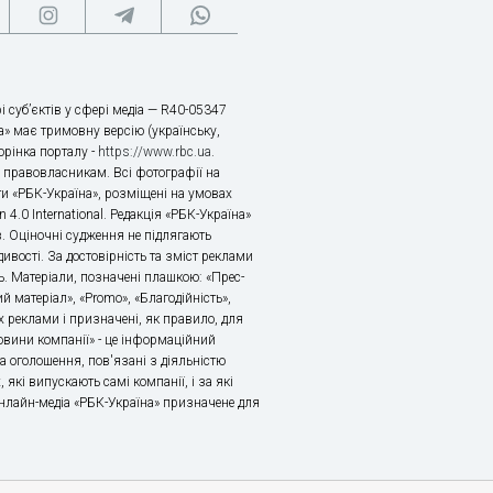
і суб’єктів у сфері медіа — R40-05347
» має тримовну версію (українську,
торінка порталу -
https://www.rbc.ua
.
х правовласникам. Всі фотографії на
ти «РБК-Україна», розміщені на умовах
n 4.0 International. Редакція «РБК-Україна»
в. Оціночні судження не підлягають
ивості. За достовірність та зміст реклами
ь. Матеріали, позначені плашкою: «Прес-
й матеріал», «Promo», «Благодійність»,
 реклами і призначені, як правило, для
«Новини компанії» - це інформаційний
а оголошення, пов'язані з діяльністю
 які випускають самі компанії, і за які
 Онлайн-медіа «РБК-Україна» призначене для