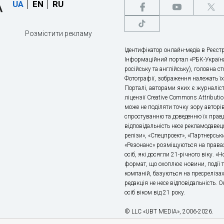
UA
EN
RU
Розмістити рекламу
Ідентифікатор онлайн-медіа в Реєстр
Інформаційний портал «РБК-Україна
російську та англійську), головна с
Фотографії, зображення належать ї
Порталі, авторами яких є журналіс
ліцензії Creative Commons Attributio
може не поділяти точку зору авторі
спростуванню та доведенню їх правд
відповідальність несе рекламодавец
релізи», «Спецпроект», «Партнерськи
«Резонанс» розміщуються на правах
осіб, які досягли 21-річного віку. 
формат, що охоплює новини, події т
компаній, базуються на пресрелізах,
редакція не несе відповідальність.
осіб віком від 21 року.
© LLC «UBT MEDIA», 2006-2026.