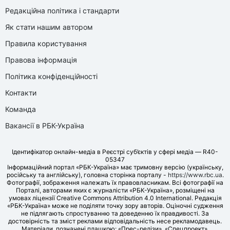
Редакційна політика і стандарти
Як стати нашим автором
Правила користування
Правова інформація
Політика конфіденційності
Контакти
Команда
Вакансії в РБК-Україна
Ідентифікатор онлайн-медіа в Реєстрі суб’єктів у сфері медіа — R40-
05347
Інформаційний портал «РБК-Україна» має тримовну версію (українську,
російську та англійську), головна сторінка порталу -
https://www.rbc.ua
.
Фотографії, зображення належать їх правовласникам. Всі фотографії на
Порталі, авторами яких є журналісти «РБК-Україна», розміщені на
умовах ліцензії Creative Commons Attribution 4.0 International. Редакція
«РБК-Україна» може не поділяти точку зору авторів. Оціночні судження
не підлягають спростуванню та доведенню їх правдивості. За
достовірність та зміст реклами відповідальність несе рекламодавець.
Матеріали, позначені плашкою: «Прес-релізи», «Спецпроект»,