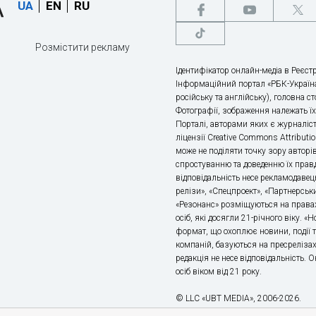
UA
EN
RU
Розмістити рекламу
Ідентифікатор онлайн-медіа в Реєстр
Інформаційний портал «РБК-Україна
російську та англійську), головна с
Фотографії, зображення належать ї
Порталі, авторами яких є журналіс
ліцензії Creative Commons Attributio
може не поділяти точку зору авторі
спростуванню та доведенню їх правд
відповідальність несе рекламодавец
релізи», «Спецпроект», «Партнерськи
«Резонанс» розміщуються на правах
осіб, які досягли 21-річного віку. 
формат, що охоплює новини, події т
компаній, базуються на пресрелізах,
редакція не несе відповідальність.
осіб віком від 21 року.
© LLC «UBT MEDIA», 2006-2026.