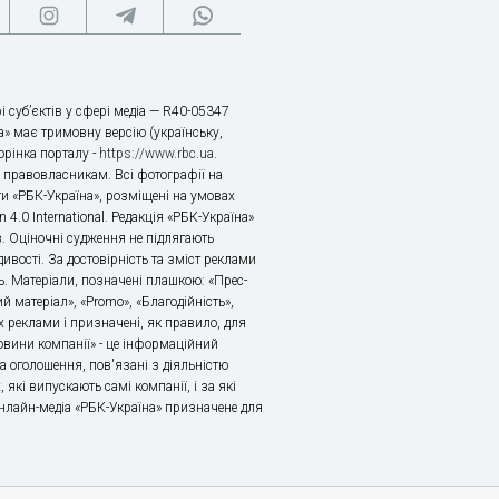
і суб’єктів у сфері медіа — R40-05347
» має тримовну версію (українську,
торінка порталу -
https://www.rbc.ua
.
х правовласникам. Всі фотографії на
ти «РБК-Україна», розміщені на умовах
n 4.0 International. Редакція «РБК-Україна»
в. Оціночні судження не підлягають
ивості. За достовірність та зміст реклами
ь. Матеріали, позначені плашкою: «Прес-
й матеріал», «Promo», «Благодійність»,
 реклами і призначені, як правило, для
«Новини компанії» - це інформаційний
а оголошення, пов'язані з діяльністю
 які випускають самі компанії, і за які
 Онлайн-медіа «РБК-Україна» призначене для