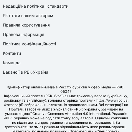
Редакційна політика і стандарти
Як стати нашим автором
Правила користування
Правова інформація
Політика конфіденційності
Контакти
Команда
Вакансії в РБК-Україна
Ідентифікатор онлайн-медіа в Реєстрі суб’єктів у сфері медіа — R40-
05347
Інформаційний портал «РБК-Україна» має тримовну версію (українську,
російську та англійську), головна сторінка порталу -
https://www.rbc.ua
.
Фотографії, зображення належать їх правовласникам. Всі фотографії на
Порталі, авторами яких є журналісти «РБК-Україна», розміщені на
умовах ліцензії Creative Commons Attribution 4.0 International. Редакція
«РБК-Україна» може не поділяти точку зору авторів. Оціночні судження
не підлягають спростуванню та доведенню їх правдивості. За
достовірність та зміст реклами відповідальність несе рекламодавець.
Матеріали, позначені плашкою: «Прес-релізи», «Спецпроект»,