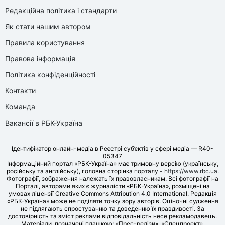
Редакційна політика і стандарти
Як стати нашим автором
Правила користування
Правова інформація
Політика конфіденційності
Контакти
Команда
Вакансії в РБК-Україна
Ідентифікатор онлайн-медіа в Реєстрі суб’єктів у сфері медіа — R40-
05347
Інформаційний портал «РБК-Україна» має тримовну версію (українську,
російську та англійську), головна сторінка порталу -
https://www.rbc.ua
.
Фотографії, зображення належать їх правовласникам. Всі фотографії на
Порталі, авторами яких є журналісти «РБК-Україна», розміщені на
умовах ліцензії Creative Commons Attribution 4.0 International. Редакція
«РБК-Україна» може не поділяти точку зору авторів. Оціночні судження
не підлягають спростуванню та доведенню їх правдивості. За
достовірність та зміст реклами відповідальність несе рекламодавець.
Матеріали, позначені плашкою: «Прес-релізи», «Спецпроект»,