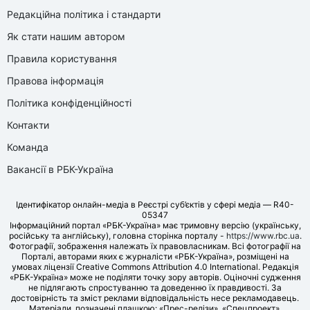
Редакційна політика і стандарти
Як стати нашим автором
Правила користування
Правова інформація
Політика конфіденційності
Контакти
Команда
Вакансії в РБК-Україна
Ідентифікатор онлайн-медіа в Реєстрі суб’єктів у сфері медіа — R40-
05347
Інформаційний портал «РБК-Україна» має тримовну версію (українську,
російську та англійську), головна сторінка порталу -
https://www.rbc.ua
.
Фотографії, зображення належать їх правовласникам. Всі фотографії на
Порталі, авторами яких є журналісти «РБК-Україна», розміщені на
умовах ліцензії Creative Commons Attribution 4.0 International. Редакція
«РБК-Україна» може не поділяти точку зору авторів. Оціночні судження
не підлягають спростуванню та доведенню їх правдивості. За
достовірність та зміст реклами відповідальність несе рекламодавець.
Матеріали, позначені плашкою: «Прес-релізи», «Спецпроект»,