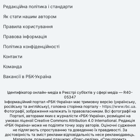
Редакційна політика і стандарти
Як стати нашим автором
Правила користування
Правова інформація
Політика конфіденційності
Контакти
Команда
Вакансії в РБК-Україна
Ідентифікатор онлайн-медіа в Реєстрі суб’єктів у сфері медіа — R40-
05347
Інформаційний портал «РБК-Україна» має тримовну версію (українську,
російську та англійську), головна сторінка порталу -
https://www.rbc.ua
.
Фотографії, зображення належать їх правовласникам. Всі фотографії на
Порталі, авторами яких є журналісти «РБК-Україна», розміщені на
умовах ліцензії Creative Commons Attribution 4.0 International. Редакція
«РБК-Україна» може не поділяти точку зору авторів. Оціночні судження
не підлягають спростуванню та доведенню їх правдивості. За
достовірність та зміст реклами відповідальність несе рекламодавець.
Матеріали, позначені плашкою: «Прес-релізи», «Спецпроект»,