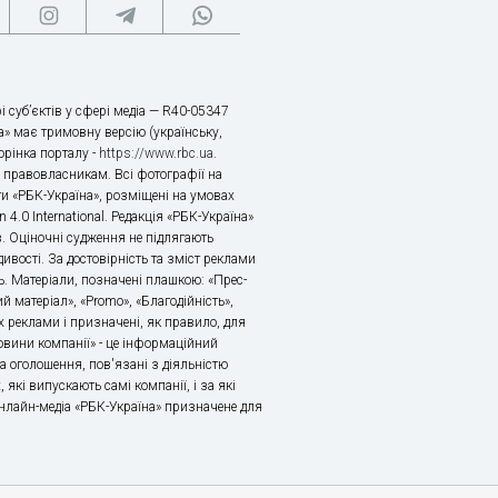
і суб’єктів у сфері медіа — R40-05347
» має тримовну версію (українську,
торінка порталу -
https://www.rbc.ua
.
х правовласникам. Всі фотографії на
ти «РБК-Україна», розміщені на умовах
n 4.0 International. Редакція «РБК-Україна»
в. Оціночні судження не підлягають
ивості. За достовірність та зміст реклами
ь. Матеріали, позначені плашкою: «Прес-
й матеріал», «Promo», «Благодійність»,
 реклами і призначені, як правило, для
«Новини компанії» - це інформаційний
а оголошення, пов'язані з діяльністю
 які випускають самі компанії, і за які
 Онлайн-медіа «РБК-Україна» призначене для