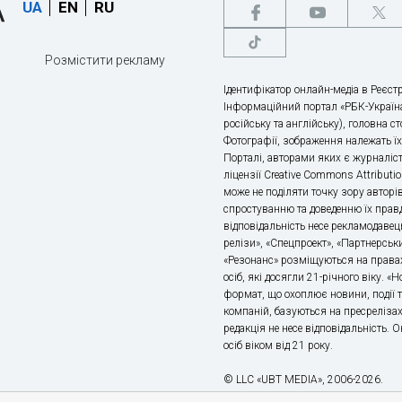
UA
EN
RU
Розмістити рекламу
Ідентифікатор онлайн-медіа в Реєстр
Інформаційний портал «РБК-Україна
російську та англійську), головна с
Фотографії, зображення належать ї
Порталі, авторами яких є журналіс
ліцензії Creative Commons Attributio
може не поділяти точку зору авторі
спростуванню та доведенню їх правд
відповідальність несе рекламодавец
релізи», «Спецпроект», «Партнерськи
«Резонанс» розміщуються на правах
осіб, які досягли 21-річного віку. 
формат, що охоплює новини, події т
компаній, базуються на пресрелізах,
редакція не несе відповідальність.
осіб віком від 21 року.
© LLC «UBT MEDIA», 2006-2026.