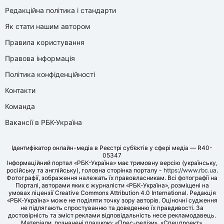
Редакційна політика і стандарти
Як стати нашим автором
Правила користування
Правова інформація
Політика конфіденційності
Контакти
Команда
Вакансії в РБК-Україна
Ідентифікатор онлайн-медіа в Реєстрі суб’єктів у сфері медіа — R40-
05347
Інформаційний портал «РБК-Україна» має тримовну версію (українську,
російську та англійську), головна сторінка порталу -
https://www.rbc.ua
.
Фотографії, зображення належать їх правовласникам. Всі фотографії на
Порталі, авторами яких є журналісти «РБК-Україна», розміщені на
умовах ліцензії Creative Commons Attribution 4.0 International. Редакція
«РБК-Україна» може не поділяти точку зору авторів. Оціночні судження
не підлягають спростуванню та доведенню їх правдивості. За
достовірність та зміст реклами відповідальність несе рекламодавець.
Матеріали, позначені плашкою: «Прес-релізи», «Спецпроект»,