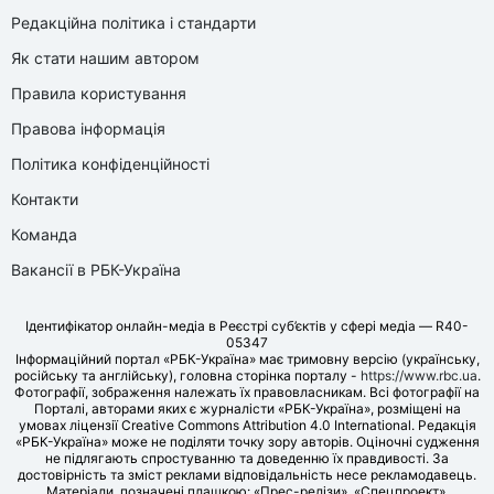
Редакційна політика і стандарти
Як стати нашим автором
Правила користування
Правова інформація
Політика конфіденційності
Контакти
Команда
Вакансії в РБК-Україна
Ідентифікатор онлайн-медіа в Реєстрі суб’єктів у сфері медіа — R40-
05347
Інформаційний портал «РБК-Україна» має тримовну версію (українську,
російську та англійську), головна сторінка порталу -
https://www.rbc.ua
.
Фотографії, зображення належать їх правовласникам. Всі фотографії на
Порталі, авторами яких є журналісти «РБК-Україна», розміщені на
умовах ліцензії Creative Commons Attribution 4.0 International. Редакція
«РБК-Україна» може не поділяти точку зору авторів. Оціночні судження
не підлягають спростуванню та доведенню їх правдивості. За
достовірність та зміст реклами відповідальність несе рекламодавець.
Матеріали, позначені плашкою: «Прес-релізи», «Спецпроект»,