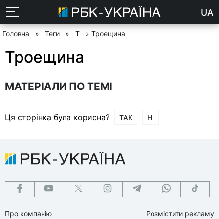
UA
Головна
»
Теги
»
Т
» Троещина
Троещина
МАТЕРІАЛИ ПО ТЕМІ
Ця сторінка була корисна?
ТАК
НІ
Про компанію
Розмістити рекламу