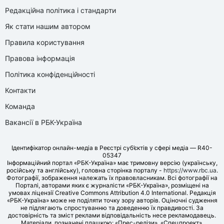
Редакційна політика і стандарти
Як стати нашим автором
Правила користування
Правова інформація
Політика конфіденційності
Контакти
Команда
Вакансії в РБК-Україна
Ідентифікатор онлайн-медіа в Реєстрі суб’єктів у сфері медіа — R40-
05347
Інформаційний портал «РБК-Україна» має тримовну версію (українську,
російську та англійську), головна сторінка порталу -
https://www.rbc.ua
.
Фотографії, зображення належать їх правовласникам. Всі фотографії на
Порталі, авторами яких є журналісти «РБК-Україна», розміщені на
умовах ліцензії Creative Commons Attribution 4.0 International. Редакція
«РБК-Україна» може не поділяти точку зору авторів. Оціночні судження
не підлягають спростуванню та доведенню їх правдивості. За
достовірність та зміст реклами відповідальність несе рекламодавець.
Матеріали, позначені плашкою: «Прес-релізи», «Спецпроект»,